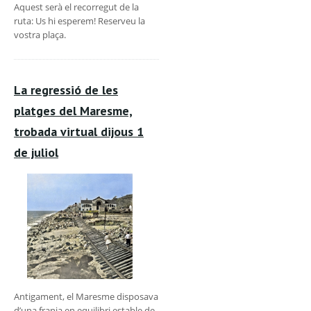
Aquest serà el recorregut de la
ruta: Us hi esperem! Reserveu la
vostra plaça.
La regressió de les
platges del Maresme,
trobada virtual dijous 1
de juliol
Antigament, el Maresme disposava
d’una franja en equilibri estable de