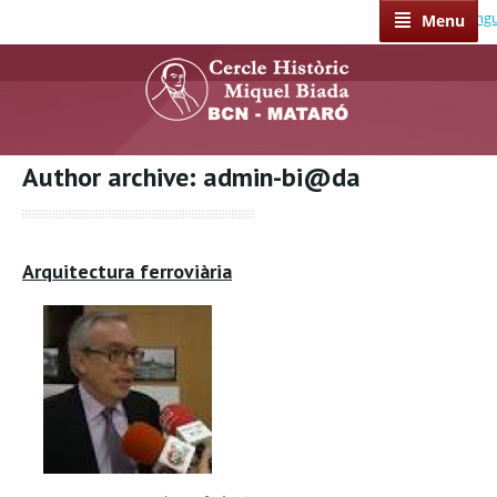
Select Lang
Menu
Author archive: admin-bi@da
Arquitectura ferroviària