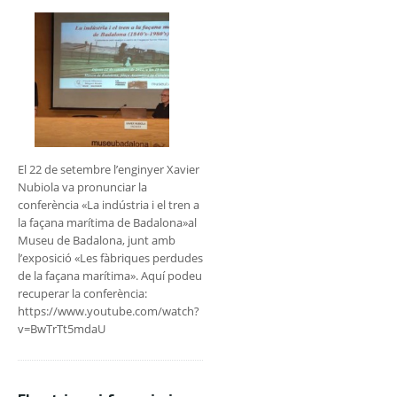
El 22 de setembre l’enginyer Xavier
Nubiola va pronunciar la
conferència «La indústria i el tren a
la façana marítima de Badalona»al
Museu de Badalona, junt amb
l’exposició «Les fàbriques perdudes
de la façana marítima». Aquí podeu
recuperar la conferència:
https://www.youtube.com/watch?
v=BwTrTt5mdaU