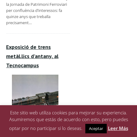
la Jornada de Patrimoni Ferroviari
per confluència d’interessos: fa
quinze anys que treballa
precisament…
Exposició de trens
metàl.lics d’antany, al
Tecnocampus
Este sitio web utiliza cookies para mejorar su experiencia.
Asumiremos que estás de acuerdo con esto, pero puedes
optar por no participar si lo deseas.
Leer Más
Aceptar
El tren es cultura, a gran i petita
escala. Ho podreu comprovar