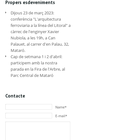
Propers esdeveniments
Dijous 23 de març 2023:
conferència "L'arquitectura
ferroviaria a la línea del Litoral" a
càrrec de l'enginyer Xavier
Nubiola, a les 19h, a Can
Palauet, al carrer d'en Palau, 32,
Mataró.
Cap de setmana 1 i 2 d'abril:
participem amb la nostra
parada en la Fira de l'Arbre, al
Parc Central de Mataró
Contacte
Name*
E-mail*