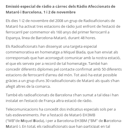
Emissió especial de ràdio a càrrec dels
Ràdio Afeccionats de
Mataró i Barcelona
, 1 i 2 de novembre
Els dies 1 i2 de novembre del 2008 un grup de Radioaficionats de
Mataró ha activat tres estacions de ràdio just enfront de l’estació de
ferrocarril per commemor els 160 anys del primer ferrocarril a
Espanya, linea de Barcelona-Mataró, durant 48 hores.
Els Radioaficionats han dissenyat una targeta especial
commemorativa en homenatge a Miquel Biada, que han enviat als
corresponsals que han aconseguit comunicar amb la nostra estació,
el que els serveix per a record de tal homenatge. També han
concedir diferents diplomes pel contacte confirmat amb 50 diferents
estacions de ferrocarril d’arreu del món. Tot això ha estat possible
gràcies a un grup d’uns 30 radioaficionats de Mataró als quals s’han
afegit altres de la comarca.
També els radioaficionats de Barcelona s’han sumat a tal idea i han
instalat en l’estació de França altra estació de ràdio.
Telecomunicacions ha concedit dos indicatius especials sols per a
tals esdeveniments. Per a l’estació de Mataró EH3MB
(“MB”de
M
iquel
B
iada), i per a Barcelona EH3BM (“BM” de
B
arcelona-
M
ataró ). En total, els radioaficionats que han participat en tal