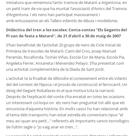
miniatura que rememora l’antic tramvia de Mataró a Argentona, en
un petit tram de via que ha muntat l’associació d’Amics del Tramvia
d’Argentona. I els nens han participat massivament i
amb entussiasme an els Tallers infantils de dibuix i modelisme.
Didàctica del tren a les escoles: Conta-contes “Els Gegants del
Pi van de festa a Mataró”, de 21 d’abril a 30 de maig de 2007
S’han beneficiiat de l’activitat 20 grups de nens de Cicle Inicial de
Primària de 9 escoles de Mataró: Camí del Cros, Josep Manuel
Peramàs, Rocafonda, Tomàs Viñas, Escola Cor de Maria, Escola Pia,
Angeleta Ferrer, Anxaneta i Menendez Pelayo. S’ha presentat com
una activitat complementària de la Diada de Sant Jordi.
L’activitat te la finalitat de difondre el coneixement entre els infants
del del context de l’època i el procés de construcció el ferrocarril. Un
desig del Gegant Robafaves és el que motiva tota la narració.
Després de l’explicació del conte s’ha encetat en totes les ocasions
un interessant col.loqui on els nens han preguntat tot allò que els
encuriosia d’aquesta història. En molts casos ho han relacionat amb
el tema dels transports; han estat estrella els comentaris tipus “el
meu avi quan era petit…” referents als importants canvis tecnològics
de l’ultim segle o “jo vaig anar en tren…”.