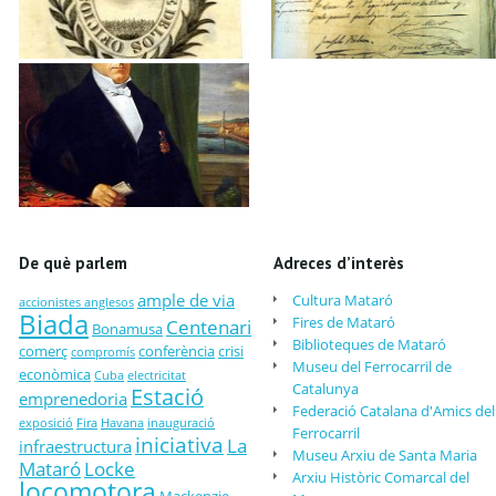
De què parlem
Adreces d’interès
ample de via
Cultura Mataró
accionistes anglesos
Biada
Fires de Mataró
Centenari
Bonamusa
Biblioteques de Mataró
comerç
conferència
crisi
compromís
Museu del Ferrocarril de
econòmica
Cuba
electricitat
Catalunya
Estació
emprenedoria
Federació Catalana d'Amics del
exposició
Fira
Havana
inauguració
Ferrocarril
iniciativa
La
infraestructura
Museu Arxiu de Santa Maria
Mataró
Locke
Arxiu Històric Comarcal del
locomotora