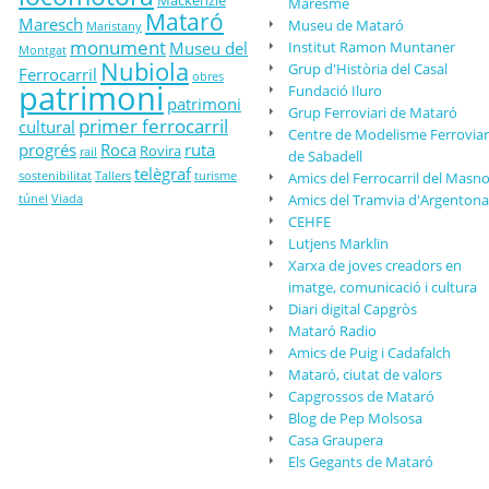
Mackenzie
Maresme
Mataró
Maresch
Museu de Mataró
Maristany
monument
Museu del
Institut Ramon Muntaner
Montgat
Nubiola
Grup d'Història del Casal
Ferrocarril
obres
patrimoni
Fundació Iluro
patrimoni
Grup Ferroviari de Mataró
primer ferrocarril
cultural
Centre de Modelisme Ferroviar
progrés
Roca
ruta
Rovira
rail
de Sabadell
telègraf
sostenibilitat
Tallers
turisme
Amics del Ferrocarril del Masn
Amics del Tramvia d'Argentona
túnel
Viada
CEHFE
Lutjens Marklïn
Xarxa de joves creadors en
imatge, comunicació i cultura
Diari digital Capgròs
Mataró Radio
Amics de Puig i Cadafalch
Mataró, ciutat de valors
Capgrossos de Mataró
Blog de Pep Molsosa
Casa Graupera
Els Gegants de Mataró