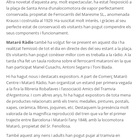
Altra novetat d’aquesta any, molt espectacular, ha estat l’exposició a
la plaça de Santa Anna d’unalocomotora de vapor perfectament
conservada, propietat de Ferrocarrils del Maresme SL., anomenada
Krauss i costruïda al 1929. Ha suscitat molt interès, i gràcies al seu
perfecte estat de conservació els visitants han pogut compendre els
seus components i funcionament.
Mataró Ràdio
també ha volgut fer-se present en aquest dia i ha
realitzat l’emissió de tot el dia en directe des del seu estant a la plaça.
Els visitants han pogut conèixer millor com es treballa a la ràdio. A la
tarda s’ha fet un taula rodona sobre el ferrocarril mataroní en la que
han participat Manel Cusachs, Antoni Segarra i Toni Biada.
Hi ha hagut nous i destacats expositors. A part de Comerç Mataró
Centre i Mataró Ràdio, han organitzat un estand per primera vegada
a la fira la llibreria Robafaves i l’associació Amics del Tramvia
d’Argentona. I com altres anys, hi ha hagut expositors de tota mena
de productes relacionats amb els trens: medalles, pintures, postals,
xapes, ceràmica, llibres, joquines, etc. Destaquem la presència molt
valorada de la magnífica reproducció del tren que va fer el primer
trajecte entre Barcelona i Matarói l’any 1848, amb la locomotora
Mataró, propietat del Sr. Fenollosa.
També aquest any nens i adults han pogut pujar al tramvia en