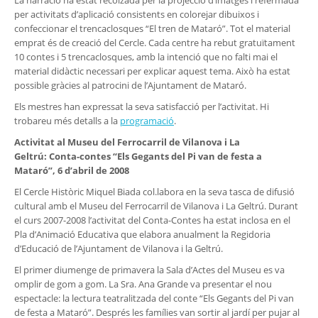
La narració ha estat recolzada per la projecció d’imatges i refermada
per activitats d’aplicació consistents en colorejar dibuixos i
confeccionar el trencaclosques “El tren de Mataró”. Tot el material
emprat és de creació del Cercle. Cada centre ha rebut gratuïtament
10 contes i 5 trencaclosques, amb la intenció que no falti mai el
material didàctic necessari per explicar aquest tema. Això ha estat
possible gràcies al patrocini de l’Ajuntament de Mataró.
Els mestres han expressat la seva satisfacció per l’activitat. Hi
trobareu més detalls a la
programació
.
Activitat al Museu del Ferrocarril de Vilanova i La
Geltrú:
Conta-contes “Els Gegants del Pi van de festa a
Mataró”, 6 d’abril de 2008
El Cercle Històric Miquel Biada col.labora en la seva tasca de difusió
cultural amb el Museu del Ferrocarril de Vilanova i La Geltrú. Durant
el curs 2007-2008 l’activitat del Conta-Contes ha estat inclosa en el
Pla d’Animació Educativa que elabora anualment la Regidoria
d’Educació de l’Ajuntament de Vilanova i la Geltrú.
El primer diumenge de primavera la Sala d’Actes del Museu es va
omplir de gom a gom. La Sra. Ana Grande va presentar el nou
espectacle: la lectura teatralitzada del conte “Els Gegants del Pi van
de festa a Mataró”. Després les famílies van sortir al jardí per pujar al