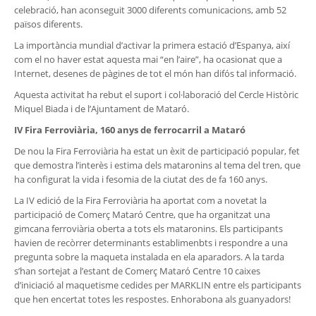
celebració, han aconseguit 3000 diferents comunicacions, amb 52
països diferents.
La importància mundial d’activar la primera estació d’Espanya, així
com el no haver estat aquesta mai “en l’aire”, ha ocasionat que a
Internet, desenes de pàgines de tot el món han difós tal informació.
Aquesta activitat ha rebut el suport i col·laboració del Cercle Històric
Miquel Biada i de l’Ajuntament de Mataró.
IV Fira Ferroviària, 160 anys de ferrocarril a Mataró
De nou la Fira Ferroviària ha estat un èxit de participació popular, fet
que demostra l’interès i estima dels mataronins al tema del tren, que
ha configurat la vida i fesomia de la ciutat des de fa 160 anys.
La IV edició de la Fira Ferroviària ha aportat com a novetat la
participació de Comerç Mataró Centre, que ha organitzat una
gimcana ferroviària oberta a tots els mataronins. Els participants
havien de recòrrer determinants establimenbts i respondre a una
pregunta sobre la maqueta instalada en ela aparadors. A la tarda
s’han sortejat a l’estant de Comerç Mataró Centre 10 caixes
d’iniciació al maquetisme cedides per MARKLIN entre els participants
que hen encertat totes les respostes. Enhorabona als guanyadors!