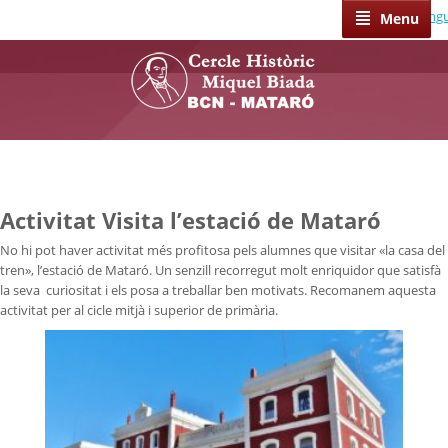
Select Lang
Menu
Activitat Visita l’estació de Mataró
No hi pot haver activitat més profitosa pels alumnes que visitar «la casa del
tren», l’estació de Mataró. Un senzill recorregut molt enriquidor que satisfà
la seva curiositat i els posa a treballar ben motivats. Recomanem aquesta
activitat per al cicle mitjà i superior de primària.