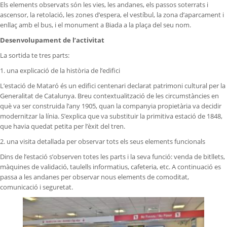
Els elements observats són les vies, les andanes, els passos soterrats i
ascensor, la retolació, les zones d’espera, el vestíbul, la zona d’aparcament i
enllaç amb el bus, i el monument a Biada a la plaça del seu nom.
Desenvolupament de l’activitat
La sortida te tres parts:
1. una explicació de la història de l’edifici
L’estació de Mataró és un edifici centenari declarat patrimoni cultural per la
Generalitat de Catalunya. Breu contextualització de les circumstàncies en
què va ser construida l’any 1905, quan la companyia propietària va decidir
modernitzar la línia. S’explica que va substituir la primitiva estació de 1848,
que havia quedat petita per l’èxit del tren.
2. una visita detallada per observar tots els seus elements funcionals
Dins de l’estació s’observen totes les parts i la seva funció: venda de bitllets,
màquines de validació, taulells informatius, cafeteria, etc. A continuació es
passa a les andanes per observar nous elements de comoditat,
comunicació i seguretat.