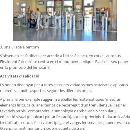
3. una ullada a l’entorn
S’observen les facilitats per accedir a l’estació a peu, en cotxe i autobús.
Finalment l’atenció se centra en el monument a Miquel Biada i el seu paper
en la promoció del ferrocarril.
Activitats d’aplicació
Es poden dissenyar per a totes les edats variadíssimes activitats d’aplicació
referents a molts aspectes, segons les diferents àrees.
A primària per exemple suggerim treballar les matemàtiques (mesurar
elements físics, calcular el temps de recorregut d’un tren), llengua (llegir el
text dels rètols i comprendre la simbologia o treballar el vocabulari),
educació visual (dibuixar i pintar l’estació), socials (principis d’educació viària
i mobilitat) i educació en valors (pagar el viatge, fer servir les papereres, etc).
O senzillament muntar un joc o maqueta de tren.