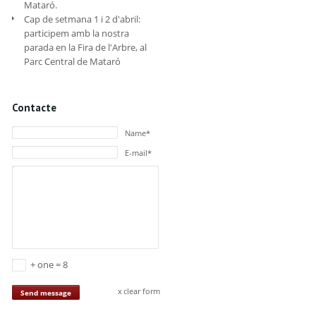
Mataró.
Cap de setmana 1 i 2 d'abril:
participem amb la nostra
parada en la Fira de l'Arbre, al
Parc Central de Mataró
Contacte
Name*
E-mail*
+ one = 8
clear form
Send message