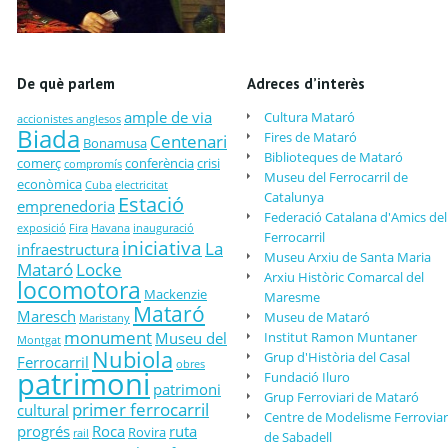
De què parlem
Adreces d’interès
ample de via
Cultura Mataró
accionistes anglesos
Biada
Fires de Mataró
Centenari
Bonamusa
Biblioteques de Mataró
comerç
conferència
crisi
compromís
Museu del Ferrocarril de
econòmica
Cuba
electricitat
Catalunya
Estació
emprenedoria
Federació Catalana d'Amics del
exposició
Fira
Havana
inauguració
Ferrocarril
iniciativa
La
infraestructura
Museu Arxiu de Santa Maria
Mataró
Locke
Arxiu Històric Comarcal del
locomotora
Mackenzie
Maresme
Mataró
Maresch
Museu de Mataró
Maristany
monument
Museu del
Institut Ramon Muntaner
Montgat
Nubiola
Grup d'Història del Casal
Ferrocarril
obres
patrimoni
Fundació Iluro
patrimoni
Grup Ferroviari de Mataró
primer ferrocarril
cultural
Centre de Modelisme Ferroviar
progrés
Roca
ruta
Rovira
rail
de Sabadell