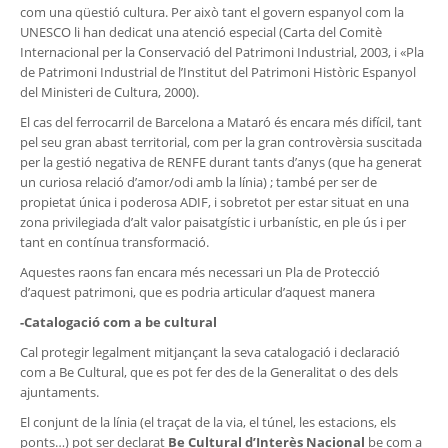
com una qüestió cultura. Per això tant el govern espanyol com la
UNESCO li han dedicat una atenció especial (Carta del Comitè
Internacional per la Conservació del Patrimoni Industrial, 2003, i «Pla
de Patrimoni Industrial de l’Institut del Patrimoni Històric Espanyol
del Ministeri de Cultura, 2000).
El cas del ferrocarril de Barcelona a Mataró és encara més difícil, tant
pel seu gran abast territorial, com per la gran controvèrsia suscitada
per la gestió negativa de RENFE durant tants d’anys (que ha generat
un curiosa relació d’amor/odi amb la línia) ; també per ser de
propietat única i poderosa ADIF, i sobretot per estar situat en una
zona privilegiada d’alt valor paisatgístic i urbanístic, en ple ús i per
tant en contínua transformació.
Aquestes raons fan encara més necessari un Pla de Protecció
d’aquest patrimoni, que es podria articular d’aquest manera
-Catalogació com a be cultural
Cal protegir legalment mitjançant la seva catalogació i declaració
com a Be Cultural, que es pot fer des de la Generalitat o des dels
ajuntaments.
El conjunt de la línia (el traçat de la via, el túnel, les estacions, els
ponts…) pot ser declarat
Be Cultural d’Interès Nacional
be com a