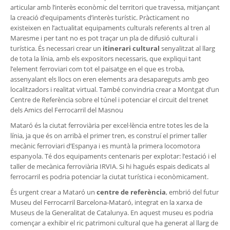
articular amb l’interès econòmic del territori que travessa, mitjançant
la creació d’equipaments d’interès turístic. Pràcticament no
existeixen en l’actualitat equipaments culturals referents al tren al
Maresme i per tant no es pot traçar un pla de difusió cultural i
turística. És necessari crear un
itinerari cultural
senyalitzat al llarg
de tota la línia, amb els expositors necessaris, que expliqui tant
l’element ferroviari com tot el paisatge en el que es troba,
assenyalant els llocs on eren elements ara desapareguts amb geo
localitzadors i realitat virtual. També convindria crear a Montgat d’un
Centre de Referència sobre el túnel i potenciar el circuit del trenet
dels Amics del Ferrocarril del Masnou
Mataró és la ciutat ferroviària per excel·lència entre totes les de la
línia, ja que és on arribà el primer tren, es construí el primer taller
mecànic ferroviari d’Espanya i es muntà la primera locomotora
espanyola. Té dos equipaments centenaris per explotar: l’estació i el
taller de mecànica ferroviària IRVIA. Si hi hagués espais dedicats al
ferrocarril es podria potenciar la ciutat turística i econòmicament.
És urgent crear a Mataró un
centre de referència
, embrió del futur
Museu del Ferrocarril Barcelona-Mataró, integrat en la xarxa de
Museus de la Generalitat de Catalunya. En aquest museu es podria
començar a exhibir el ric patrimoni cultural que ha generat al llarg de