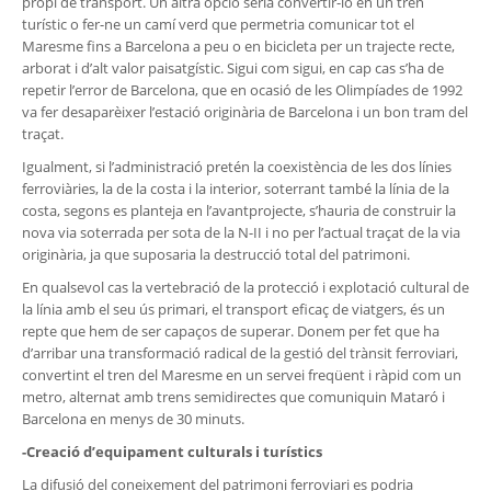
propi de transport. Un altra opció seria convertir-lo en un tren
turístic o fer-ne un camí verd que permetria comunicar tot el
Maresme fins a Barcelona a peu o en bicicleta per un trajecte recte,
arborat i d’alt valor paisatgístic. Sigui com sigui, en cap cas s’ha de
repetir l’error de Barcelona, que en ocasió de les Olimpíades de 1992
va fer desaparèixer l’estació originària de Barcelona i un bon tram del
traçat.
Igualment, si l’administració pretén la coexistència de les dos línies
ferroviàries, la de la costa i la interior, soterrant també la línia de la
costa, segons es planteja en l’avantprojecte, s’hauria de construir la
nova via soterrada per sota de la N-II i no per l’actual traçat de la via
originària, ja que suposaria la destrucció total del patrimoni.
En qualsevol cas la vertebració de la protecció i explotació cultural de
la línia amb el seu ús primari, el transport eficaç de viatgers, és un
repte que hem de ser capaços de superar. Donem per fet que ha
d’arribar una transformació radical de la gestió del trànsit ferroviari,
convertint el tren del Maresme en un servei freqüent i ràpid com un
metro, alternat amb trens semidirectes que comuniquin Mataró i
Barcelona en menys de 30 minuts.
-Creació d’equipament culturals i turístics
La difusió del coneixement del patrimoni ferroviari es podria