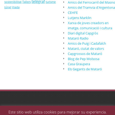
telègraf
sostenibilitat
Tallers
turisme
Amics del Ferrocarril del Masn
Amics del Tramvia d'Argentona
túnel
Viada
CEHFE
Lutjens Marklïn
Xarxa de joves creadors en
imatge, comunicació i cultura
Diari digital Capgròs
Mataró Radio
Amics de Puig i Cadafalch
Mataró, ciutat de valors
Capgrossos de Mataró
Blog de Pep Molsosa
Casa Graupera
Els Gegants de Mataró
Este sitio web utiliza cookies para mejorar su experiencia.