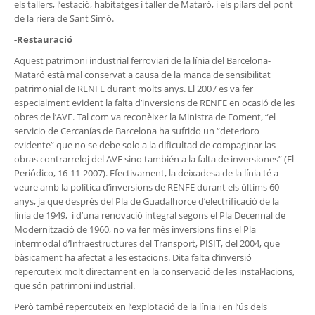
els tallers, l’estació, habitatges i taller de Mataró, i els pilars del pont
de la riera de Sant Simó.
-Restauració
Aquest patrimoni industrial ferroviari de la línia del Barcelona-
Mataró està
mal conservat
a causa de la manca de sensibilitat
patrimonial de RENFE durant molts anys. El 2007 es va fer
especialment evident la falta d’inversions de RENFE en ocasió de les
obres de l’AVE. Tal com va reconèixer la Ministra de Foment, “el
servicio de Cercanías de Barcelona ha sufrido un “deterioro
evidente” que no se debe solo a la dificultad de compaginar las
obras contrarreloj del AVE sino también a la falta de inversiones” (El
Periódico, 16-11-2007). Efectivament, la deixadesa de la línia té a
veure amb la política d’inversions de RENFE durant els últims 60
anys, ja que després del Pla de Guadalhorce d’electrificació de la
línia de 1949, i d’una renovació integral segons el Pla Decennal de
Modernització de 1960, no va fer més inversions fins el Pla
intermodal d’Infraestructures del Transport, PISIT, del 2004, que
bàsicament ha afectat a les estacions. Dita falta d’inversió
repercuteix molt directament en la conservació de les instal·lacions,
que són patrimoni industrial.
Però també repercuteix en l’explotació de la línia i en l’ús dels