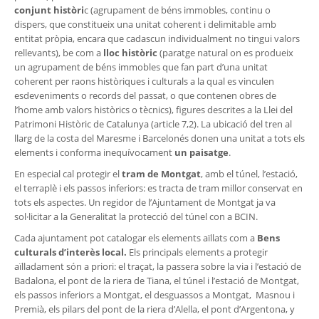
conjunt històri
c (agrupament de béns immobles, continu o
dispers, que constitueix una unitat coherent i delimitable amb
entitat pròpia, encara que cadascun individualment no tingui valors
rellevants), be com a
lloc històric
(paratge natural on es produeix
un agrupament de béns immobles que fan part d’una unitat
coherent per raons històriques i culturals a la qual es vinculen
esdeveniments o records del passat, o que contenen obres de
l’home amb valors històrics o tècnics), figures descrites a la Llei del
Patrimoni Històric de Catalunya (article 7,2). La ubicació del tren al
llarg de la costa del Maresme i Barcelonés donen una unitat a tots els
elements i conforma inequívocament
un paisatge
.
En especial cal protegir el
tram de Montgat
, amb el túnel, l’estació,
el terraplè i els passos inferiors: es tracta de tram millor conservat en
tots els aspectes. Un regidor de l’Ajuntament de Montgat ja va
sol·licitar a la Generalitat la protecció del túnel con a BCIN.
Cada ajuntament pot catalogar els elements aïllats com a
Bens
culturals d’interès local.
Els principals elements a protegir
aïlladament són a priori: el traçat, la passera sobre la via i l’estació de
Badalona, el pont de la riera de Tiana, el túnel i l’estació de Montgat,
els passos inferiors a Montgat, el desguassos a Montgat, Masnou i
Premià, els pilars del pont de la riera d’Alella, el pont d’Argentona, y