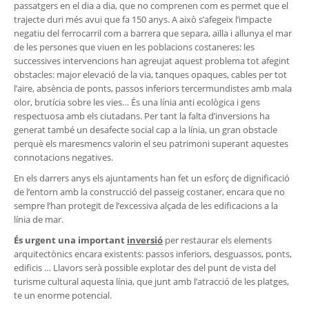
passatgers en el dia a dia, que no comprenen com es permet que el
trajecte duri més avui que fa 150 anys. A això s’afegeix l’impacte
negatiu del ferrocarril com a barrera que separa, aïlla i allunya el mar
de les persones que viuen en les poblacions costaneres: les
successives intervencions han agreujat aquest problema tot afegint
obstacles: major elevació de la via, tanques opaques, cables per tot
l’aire, absència de ponts, passos inferiors tercermundistes amb mala
olor, brutícia sobre les vies… És una línia anti ecològica i gens
respectuosa amb els ciutadans. Per tant la falta d’inversions ha
generat també un desafecte social cap a la línia, un gran obstacle
perquè els maresmencs valorin el seu patrimoni superant aquestes
connotacions negatives.
En els darrers anys els ajuntaments han fet un esforç de dignificació
de l’entorn amb la construcció del passeig costaner, encara que no
sempre l’han protegit de l’excessiva alçada de les edificacions a la
línia de mar.
És urgent una important
inversió
per restaurar els elements
arquitectònics encara existents: passos inferiors, desguassos, ponts,
edificis … Llavors serà possible explotar des del punt de vista del
turisme cultural aquesta línia, que junt amb l’atracció de les platges,
te un enorme potencial.