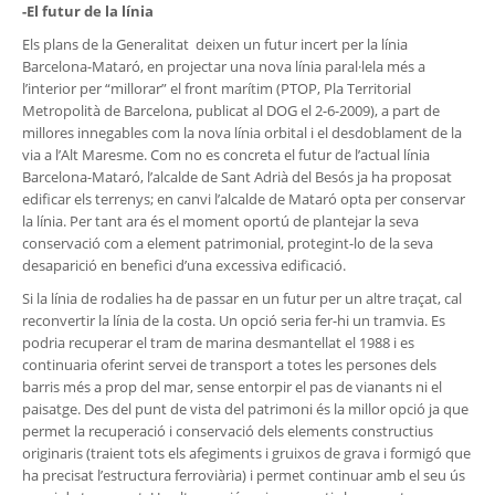
-El futur de la línia
Els plans de la Generalitat deixen un futur incert per la línia
Barcelona-Mataró, en projectar una nova línia paral·lela més a
l’interior per “millorar” el front marítim (PTOP, Pla Territorial
Metropolità de Barcelona, publicat al DOG el 2-6-2009), a part de
millores innegables com la nova línia orbital i el desdoblament de la
via a l’Alt Maresme. Com no es concreta el futur de l’actual línia
Barcelona-Mataró, l’alcalde de Sant Adrià del Besós ja ha proposat
edificar els terrenys; en canvi l’alcalde de Mataró opta per conservar
la línia. Per tant ara és el moment oportú de plantejar la seva
conservació com a element patrimonial, protegint-lo de la seva
desaparició en benefici d’una excessiva edificació.
Si la línia de rodalies ha de passar en un futur per un altre traçat, cal
reconvertir la línia de la costa. Un opció seria fer-hi un tramvia. Es
podria recuperar el tram de marina desmantellat el 1988 i es
continuaria oferint servei de transport a totes les persones dels
barris més a prop del mar, sense entorpir el pas de vianants ni el
paisatge. Des del punt de vista del patrimoni és la millor opció ja que
permet la recuperació i conservació dels elements constructius
originaris (traient tots els afegiments i gruixos de grava i formigó que
ha precisat l’estructura ferroviària) i permet continuar amb el seu ús