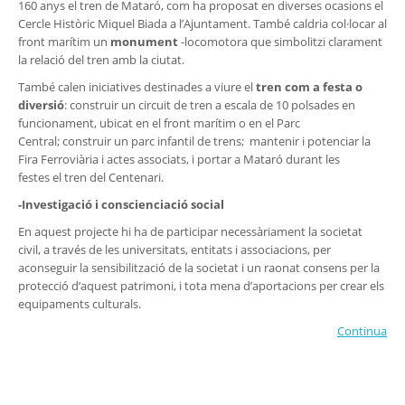
160 anys el tren de Mataró, com ha proposat en diverses ocasions el
Cercle Històric Miquel Biada a l’Ajuntament. També caldria col·locar al
front marítim un
monument
-locomotora que simbolitzi clarament
la relació del tren amb la ciutat.
També calen iniciatives destinades a viure el
tren com a festa o
diversió
: construir un circuit de tren a escala de 10 polsades en
funcionament, ubicat en el front marítim o en el Parc
Central; construir un parc infantil de trens; mantenir i potenciar la
Fira Ferroviària i actes associats, i portar a Mataró durant les
festes el tren del Centenari.
-Investigació i conscienciació social
En aquest projecte hi ha de participar necessàriament la societat
civil, a través de les universitats, entitats i associacions, per
aconseguir la sensibilització de la societat i un raonat consens per la
protecció d’aquest patrimoni, i tota mena d’aportacions per crear els
equipaments culturals.
Continua