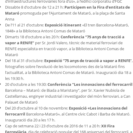
d’infraestructures ferroviàries fora d’ús», a l’edifici corporatiu d’FGC
Dissabte 8 d’octubre de 12 a 21 h:
Participem en la Fira d’entitats de
Mataró
promoguda per l’Ajuntament de Mataró, a la plaça de Santa
Anna
De l’11 al 21 d’octubre:
Exposició itinerant
«El tren Barcelona-Mataró,
1848» a la Biblioteca Antoni Comas de Mataró
Dimarts 18 d’octubre a les 20 h:
Conferència “75 anys de tracció a
vapor a RENFE”
per Sr. Jordi Valero, tècnic de material ferroviari de
RENFE especialista en tracció vapor, a la Biblioteca Antoni Comas de
Mataró
Del 18 al 31 d’octubre:
Exposició “75 anys de tracció a vapor a RENFE
”,
fotografies sobre l’evolució de les locomotores des de la Mataró fins
l’actualitat, a la Biblioteca Antoni Comas de Mataró. Inauguració dia 18 a
les 19:30 h.
20 d’octubre a les 19:30:
Conferència “Les innovacions del ferrocarril
Barcelona – Mataró: de Biada a Maristany”, per Sr. Xavier Nubiola de
Castellarnau, enginyer industrial i investigador del món ferroviari, a Can
Palauet de Mataró
Del 20 d’octubre al 10 de novembre:
Exposició «Les innovacions del
ferrocarril
Barcelona-Mataró», al Centre cívic Cabot i Barba de Mataró.
Inauguració dia 20 a les 17 h.
Cap de setmana 22 i 23 d’octubre de 2016 de 11 a 20 h:
XII Fira
Ferroviària
, dia de celebració popular del 168 aniversari del ferrocarril, a