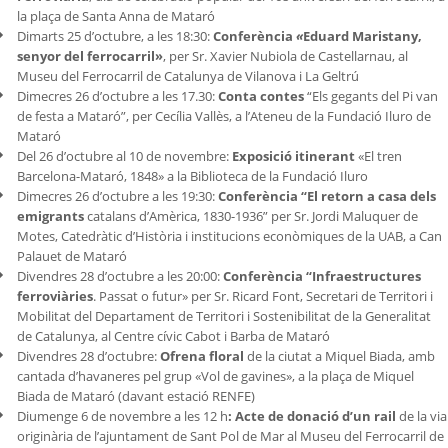
la plaça de Santa Anna de Mataró
Dimarts 25 d’octubre, a les 18:30:
Conferència
«
Eduard Maristany,
senyor del ferrocarril»
, per Sr. Xavier Nubiola de Castellarnau, al
Museu del Ferrocarril de Catalunya
de Vilanova i La Geltrú
Dimecres 26 d’octubre a les 17.30:
Conta contes
“Els gegants del Pi van
de festa a Mataró”, per Cecília Vallès, a l’Ateneu de la Fundació Iluro de
Mataró
Del 26 d’octubre al 10 de novembre:
Exposició itinerant
«El tren
Barcelona-Mataró, 1848» a la Biblioteca de la Fundació Iluro
Dimecres 26 d’octubre a les 19:30:
Conferència “El retorn a casa dels
emigrants
catalans d’Amèrica, 1830-1936” per Sr. Jordi Maluquer de
Motes, Catedràtic d’Història i institucions econòmiques de la UAB, a Can
Palauet de Mataró
Divendres 28 d’octubre a les 20:00:
Conferència “Infraestructures
ferroviàries
. Passat o futur» per Sr. Ricard Font, Secretari de Territori i
Mobilitat del Departament de Territori i Sostenibilitat de la Generalitat
de Catalunya, al Centre cívic Cabot i Barba de Mataró
Divendres 28 d’octubre:
Ofrena floral
de la ciutat a Miquel Biada, amb
cantada d’havaneres pel grup «Vol de gavines», a la plaça de Miquel
Biada de Mataró (davant estació RENFE)
Diumenge 6 de novembre a les 12 h
:
Acte de donació d’un rail
de la via
originària de l’ajuntament de Sant Pol de Mar al Museu del Ferrocarril de