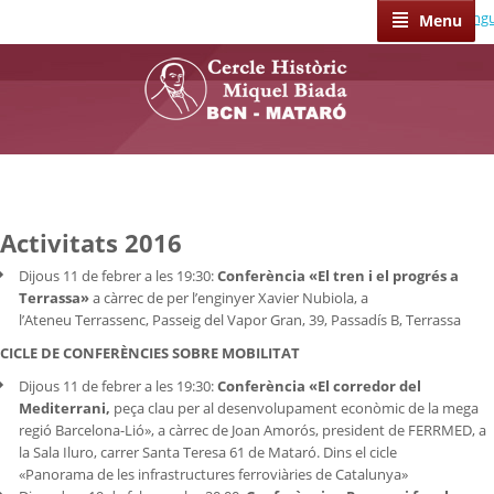
Select Lang
Menu
Activitats 2016
Dijous 11 de febrer a les 19:30:
Conferència «El tren i el progrés a
Terrassa»
a càrrec de per l’enginyer Xavier Nubiola, a
l’Ateneu Terrassenc, Passeig del Vapor Gran, 39, Passadís B, Terrassa
CICLE DE CONFERÈNCIES SOBRE MOBILITAT
Dijous 11 de febrer a les 19:30:
Conferència «El corredor del
Mediterrani,
peça clau per al desenvolupament econòmic de la mega
regió Barcelona-Lió», a càrrec de Joan Amorós, president de FERRMED, a
la Sala Iluro, carrer Santa Teresa 61 de Mataró. Dins el cicle
«Panorama de les infrastructures ferroviàries de Catalunya»