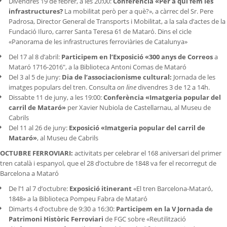
Divendres 19 de febrer, a les 20:00:
Conferència «Per a qui fem les
infrastructures?
La mobilitat però per a què?», a càrrec del Sr. Pere
Padrosa, Director General de Transports i Mobilitat, a la sala d’actes de la
Fundació Iluro, carrer Santa Teresa 61 de Mataró. Dins el cicle
«Panorama de les infrastructures ferroviàries de Catalunya»
Del 17 al 8 d’abril:
Participem en l’Exposició «300 anys de Correos
a
Mataró 1716-2016″, a la Biblioteca Antoni Comas de Mataró
Del 3 al 5 de juny:
Dia de l’associacionisme cultural:
Jornada de les
imatges populars del tren. Consulta
on line
divendres 3 de 12 a 14h.
Dissabte 11 de juny, a les 19:00:
Conferència «Imatgeria popular del
carril de Mataró»
per Xavier Nubiola de Castellarnau, al Museu de
Cabrils
Del 11 al 26 de juny:
Exposició «Imatgeria popular del carril de
Mataró»
, al Museu de Cabrils
OCTUBRE FERROVIARI:
activitats per celebrar el 168 aniversari del primer
tren català i espanyol, que el 28 d’octubre de 1848 va fer el recorregut de
Barcelona a Mataró
De l’1 al 7 d’octubre:
Exposició itinerant
«El tren Barcelona-Mataró,
1848» a la Biblioteca Pompeu Fabra de Mataró
Dimarts 4 d’octubre de 9:30 a 16:30:
Participem en la V Jornada de
Patrimoni Històric Ferroviari
de FGC sobre «Reutilització