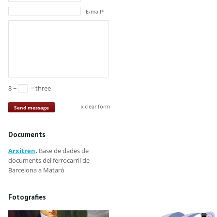
E-mail*
8 −
= three
clear form
Send message
Documents
Arxitren
.
Base de dades de
documents del ferrocarril de
Barcelona a Mataró
Fotografies