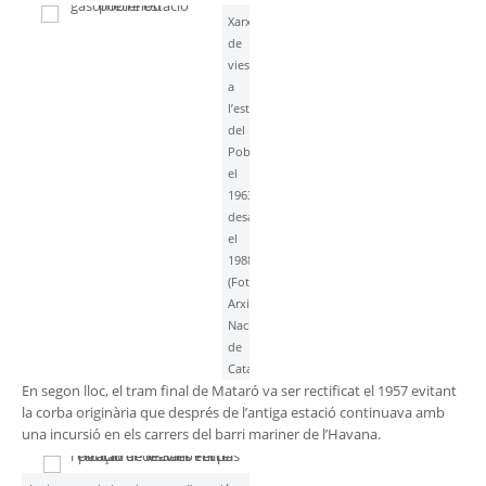
Xarxa
de
vies
a
l’estació
del
Poblenou
el
1963,
desapareguda
el
1988
(Foto
Arxiu
Nacional
de
Catalunya)
En segon lloc, el tram final de Mataró va ser rectificat el 1957 evitant
la corba originària que després de l’antiga estació continuava amb
una incursió en els carrers del barri mariner de l’Havana.