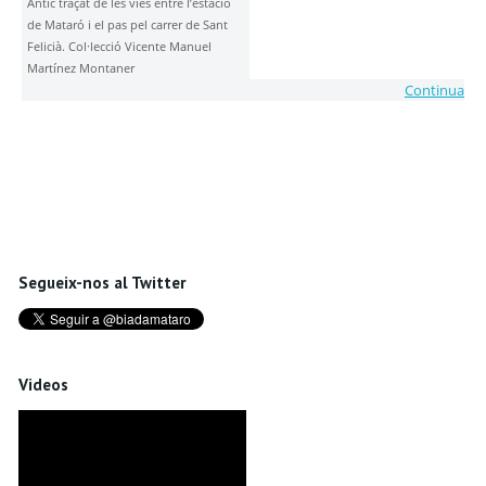
Antic traçat de les vies entre l’estació
de Mataró i el pas pel carrer de Sant
Felicià. Col·lecció Vicente Manuel
Martínez Montaner
Continua
Segueix-nos al Twitter
Videos