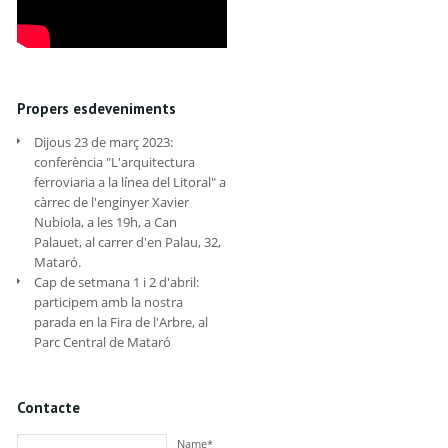
Propers esdeveniments
Dijous 23 de març 2023:
conferència "L'arquitectura
ferroviaria a la línea del Litoral" a
càrrec de l'enginyer Xavier
Nubiola, a les 19h, a Can
Palauet, al carrer d'en Palau, 32,
Mataró.
Cap de setmana 1 i 2 d'abril:
participem amb la nostra
parada en la Fira de l'Arbre, al
Parc Central de Mataró
Contacte
Name*