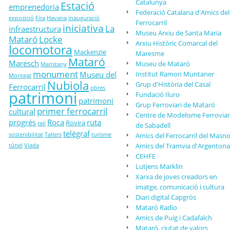
Catalunya
Estació
emprenedoria
Federació Catalana d'Amics del
exposició
Fira
Havana
inauguració
Ferrocarril
iniciativa
La
infraestructura
Museu Arxiu de Santa Maria
Mataró
Locke
Arxiu Històric Comarcal del
locomotora
Mackenzie
Maresme
Mataró
Maresch
Museu de Mataró
Maristany
monument
Museu del
Institut Ramon Muntaner
Montgat
Nubiola
Grup d'Història del Casal
Ferrocarril
obres
patrimoni
Fundació Iluro
patrimoni
Grup Ferroviari de Mataró
primer ferrocarril
cultural
Centre de Modelisme Ferroviar
progrés
Roca
ruta
Rovira
rail
de Sabadell
telègraf
sostenibilitat
Tallers
turisme
Amics del Ferrocarril del Masn
Amics del Tramvia d'Argentona
túnel
Viada
CEHFE
Lutjens Marklïn
Xarxa de joves creadors en
imatge, comunicació i cultura
Diari digital Capgròs
Mataró Radio
Amics de Puig i Cadafalch
Mataró, ciutat de valors