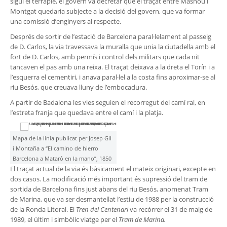
sigui el terraplè, el govern va decretar que el traçat entre Masnou i
Montgat quedaria subjecte a la decisió del govern, que va formar
una comissió d’enginyers al respecte.
Després de sortir de l’estació de Barcelona paral·lelament al passeig
de D. Carlos, la via travessava la muralla que unia la ciutadella amb el
fort de D. Carlos, amb permís i control dels militars que cada nit
tancaven el pas amb una reixa. El traçat deixava a la dreta el Torín i a
l’esquerra el cementiri, i anava paral·lel a la costa fins aproximar-se al
riu Besós, que creuava lluny de l’embocadura.
A partir de Badalona les vies seguien el recorregut del camí ral, en
l’estreta franja que quedava entre el camí i la platja.
Mapa de la línia publicat per Josep Gil
i Montaña a “El camino de hierro
Barcelona a Mataró en la mano”, 1850
El traçat actual de la via és bàsicament el mateix originari, excepte en
dos casos. La modificació més important és supressió del tram de
sortida de Barcelona fins just abans del riu Besós, anomenat Tram
de Marina, que va ser desmantellat l’estiu de 1988 per la construcció
de la Ronda Litoral. El
Tren del Centenari
va recórrer el 31 de maig de
1989, el últim i simbòlic viatge per el
Tram de Marina.