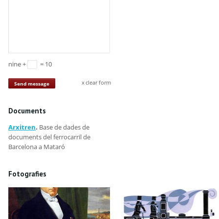
nine +
= 10
clear form
Send message
Documents
Arxitren
.
Base de dades de
documents del ferrocarril de
Barcelona a Mataró
Fotografies