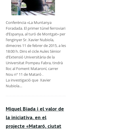
Conferència «La Muntanya
Foradada. El primer túnel ferroviari
d’Espanya, al turó de Montgat» per
l’enginyer Sr. Xavier Nubiola,
dimecres 11 de febrer de 2015, a les
18:00 h. Dins el cicle Aules Sènior
d’Extensió Universitària de la
Universitat Pompeu Fabra, tindrà
lloc al Foment Mataroní, carrer
Nou nº 11 de Mataró .
La investigació que Xavier
Nubiola…
Miquel Biada i el valor de
la iniciativa, en el
projecte «Mataró, ciutat