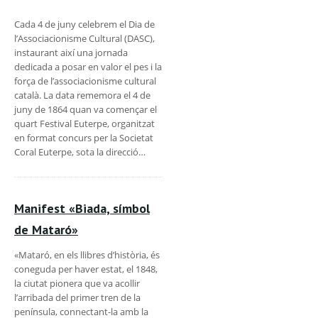
Cada 4 de juny celebrem el Dia de
l’Associacionisme Cultural (DASC),
instaurant així una jornada
dedicada a posar en valor el pes i la
força de l’associacionisme cultural
català. La data rememora el 4 de
juny de 1864 quan va començar el
quart Festival Euterpe, organitzat
en format concurs per la Societat
Coral Euterpe, sota la direcció…
Manifest «Biada, símbol
de Mataró»
«Mataró, en els llibres d’història, és
coneguda per haver estat, el 1848,
la ciutat pionera que va acollir
l’arribada del primer tren de la
península, connectant-la amb la