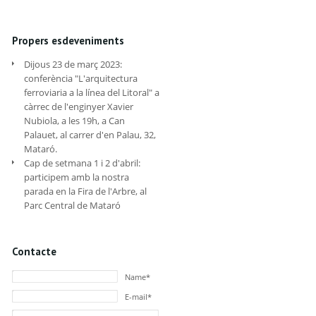
Propers esdeveniments
Dijous 23 de març 2023:
conferència "L'arquitectura
ferroviaria a la línea del Litoral" a
càrrec de l'enginyer Xavier
Nubiola, a les 19h, a Can
Palauet, al carrer d'en Palau, 32,
Mataró.
Cap de setmana 1 i 2 d'abril:
participem amb la nostra
parada en la Fira de l'Arbre, al
Parc Central de Mataró
Contacte
Name*
E-mail*