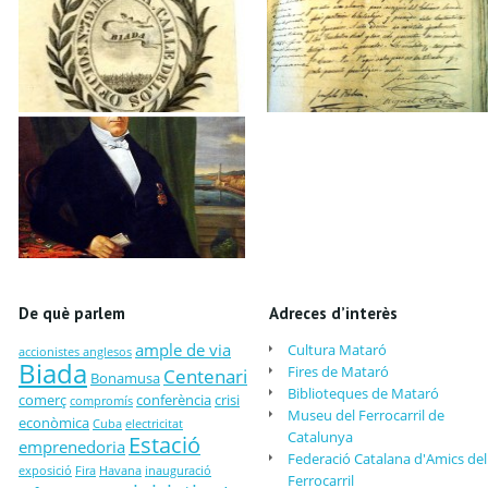
De què parlem
Adreces d’interès
ample de via
Cultura Mataró
accionistes anglesos
Biada
Fires de Mataró
Centenari
Bonamusa
Biblioteques de Mataró
comerç
conferència
crisi
compromís
Museu del Ferrocarril de
econòmica
Cuba
electricitat
Catalunya
Estació
emprenedoria
Federació Catalana d'Amics del
exposició
Fira
Havana
inauguració
Ferrocarril