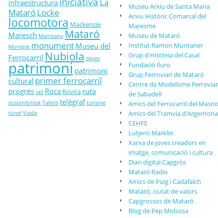
iniciativa
La
infraestructura
Museu Arxiu de Santa Maria
Mataró
Locke
Arxiu Històric Comarcal del
locomotora
Mackenzie
Maresme
Mataró
Maresch
Museu de Mataró
Maristany
monument
Museu del
Institut Ramon Muntaner
Montgat
Nubiola
Grup d'Història del Casal
Ferrocarril
obres
patrimoni
Fundació Iluro
patrimoni
Grup Ferroviari de Mataró
primer ferrocarril
cultural
Centre de Modelisme Ferroviar
progrés
Roca
ruta
Rovira
rail
de Sabadell
telègraf
sostenibilitat
Tallers
turisme
Amics del Ferrocarril del Masn
Amics del Tramvia d'Argentona
túnel
Viada
CEHFE
Lutjens Marklïn
Xarxa de joves creadors en
imatge, comunicació i cultura
Diari digital Capgròs
Mataró Radio
Amics de Puig i Cadafalch
Mataró, ciutat de valors
Capgrossos de Mataró
Blog de Pep Molsosa