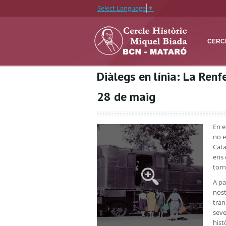
Select Language
▼
CERCL
Diàlegs en línia: La Renfe
28 de maig
En e
no e
Cata
ens 
torn
A pa
nost
tran
seve
hist