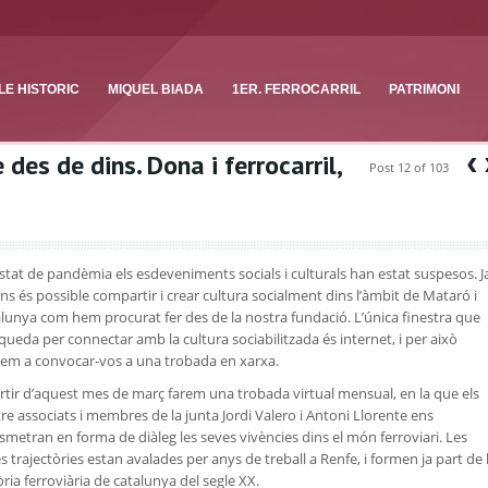
E HISTORIC
MIQUEL BIADA
1ER. FERROCARRIL
PATRIMONI
‹
 des de dins. Dona i ferrocarril,
Post 12 of 103
stat de pandèmia els esdeveniments socials i culturals han estat suspesos. J
ns és possible compartir i crear cultura socialment dins l’àmbit de Mataró i
lunya com hem procurat fer des de la nostra fundació. L’única finestra que
queda per connectar amb la cultura sociabilitzada és internet, i per això
em a convocar-vos a una trobada en xarxa.
rtir d’aquest mes de març farem una trobada virtual mensual, en la que els
re associats i membres de la junta Jordi Valero i Antoni Llorente ens
smetran en forma de diàleg les seves vivències dins el món ferroviari. Les
s trajectòries estan avalades per anys de treball a Renfe, i formen ja part de 
òria ferroviària de catalunya del segle XX.