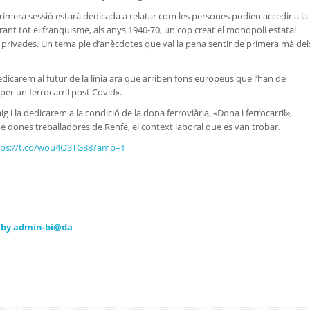
rimera sessió estarà dedicada a relatar com les persones podien accedir a la
urant tot el franquisme, als anys 1940-70, un cop creat el monopoli estatal
es privades. Un tema ple d’anècdotes que val la pena sentir de primera mà del
dedicarem al futur de la línia ara que arriben fons europeus que l’han de
 per un ferrocarril post Covid».
g i la dedicarem a la condició de la dona ferroviària, «Dona i ferrocarril»,
de dones treballadores de Renfe, el context laboral que es van trobar.
tps://t.co/wou4O3TG88?amp=1
n by admin-bi@da