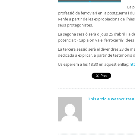
La p
professió de ferroviari en la postguerra i d
Renfe a partir de les expropiacions de líni
seus protagonistes.
La segona sessió serà dijous 25 d’abril i la 
potenciar: «Cap a on va el ferrocarril? Idees
La tercera sessió serà el divendres 28 de mai
dedicada a explicar, a partir de testimonis 
Us esperem a les 18:30 en aquest enllaç:
ht
This article was writte