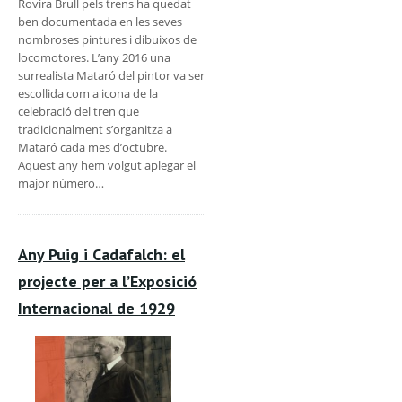
Rovira Brull pels trens ha quedat
ben documentada en les seves
nombroses pintures i dibuixos de
locomotores. L’any 2016 una
surrealista Mataró del pintor va ser
escollida com a icona de la
celebració del tren que
tradicionalment s’organitza a
Mataró cada mes d’octubre.
Aquest any hem volgut aplegar el
major número…
Any Puig i Cadafalch: el
projecte per a l’Exposició
Internacional de 1929