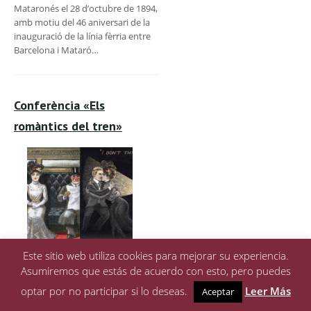
Mataronés el 28 d’octubre de 1894,
amb motiu del 46 aniversari de la
inauguració de la línia fèrria entre
Barcelona i Mataró…
Conferència «Els
romàntics del tren»
Este sitio web utiliza cookies para mejorar su experiencia.
El tren, que és un
Asumiremos que estás de acuerdo con esto, pero puedes
assumpte eminentment tècnic,
optar por no participar si lo deseas.
Leer Más
Aceptar
industrial, polític i social, està per