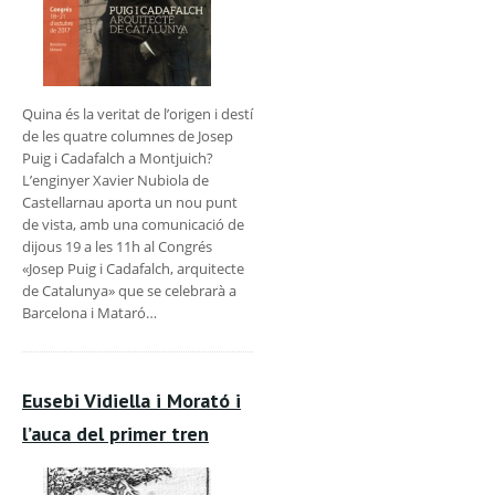
Quina és la veritat de l’origen i destí
de les quatre columnes de Josep
Puig i Cadafalch a Montjuich?
L’enginyer Xavier Nubiola de
Castellarnau aporta un nou punt
de vista, amb una comunicació de
dijous 19 a les 11h al Congrés
«Josep Puig i Cadafalch, arquitecte
de Catalunya» que se celebrarà a
Barcelona i Mataró…
Eusebi Vidiella i Morató i
l’auca del primer tren