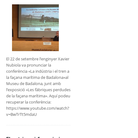
El 22 de setembre l’enginyer Xavier
Nubiola va pronunciar la
conferència «La indústria i el tren a
la façana marítima de Badalona»al
Museu de Badalona, junt amb
l’exposició «Les fàbriques perdudes
de la façana marítima». Aquí podeu
recuperar la conferència:
https://www.youtube.com/watch?
v=BwTrTt5mdaU