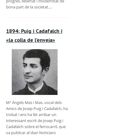
progrés, llibertat i modernitat de
bona part de la societat….
1894: Puig i Cadafalch i
«la colla de l’enveja»
Mª Àngels Mas i Mas, vocal dels
Amics de Josep Puig i Cadafalch, ha
trobat i ens ha fet arribar un
interessant escrit de Josep Puig i
Cadafalch sobre el ferrocarril, que
va publicar al diari Noticiaro