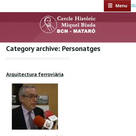
Select Lang
Menu
Category archive: Personatges
Arquitectura ferroviària