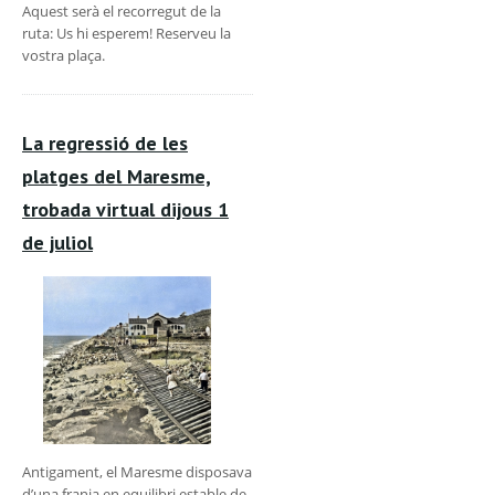
Aquest serà el recorregut de la
ruta: Us hi esperem! Reserveu la
vostra plaça.
La regressió de les
platges del Maresme,
trobada virtual dijous 1
de juliol
Antigament, el Maresme disposava
d’una franja en equilibri estable de