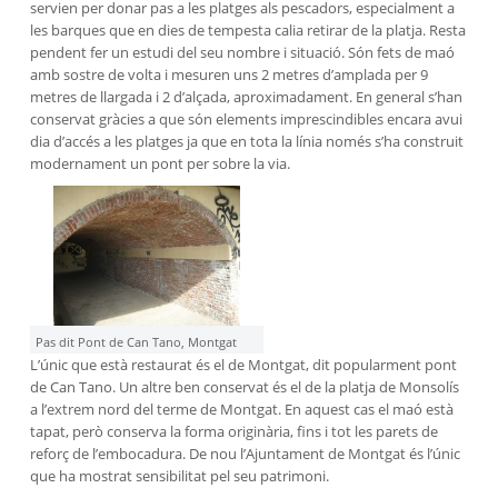
servien per donar pas a les platges als pescadors, especialment a
les barques que en dies de tempesta calia retirar de la platja. Resta
pendent fer un estudi del seu nombre i situació. Són fets de maó
amb sostre de volta i mesuren uns 2 metres d’amplada per 9
metres de llargada i 2 d’alçada, aproximadament. En general s’han
conservat gràcies a que són elements imprescindibles encara avui
dia d’accés a les platges ja que en tota la línia només s’ha construit
modernament un pont per sobre la via.
Pas dit Pont de Can Tano, Montgat
L’únic que està restaurat és el de Montgat, dit popularment pont
de Can Tano. Un altre ben conservat és el de la platja de Monsolís
a l’extrem nord del terme de Montgat. En aquest cas el maó està
tapat, però conserva la forma originària, fins i tot les parets de
reforç de l’embocadura. De nou l’Ajuntament de Montgat és l’únic
que ha mostrat sensibilitat pel seu patrimoni.