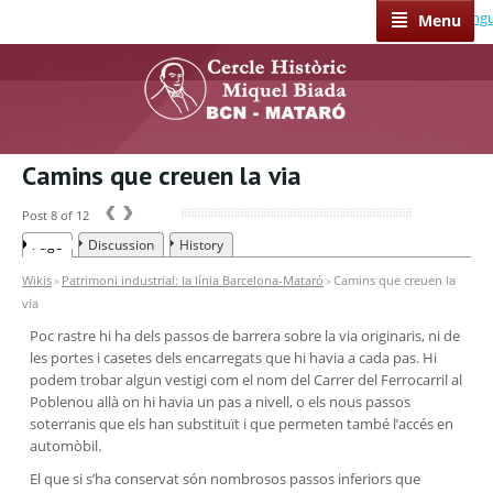
Select Lang
Menu
Camins que creuen la via
‹
›
Post 8 of 12
Page
Discussion
History
Wikis
Patrimoni industrial: la línia Barcelona-Mataró
Camins que creuen la
>
>
via
Poc rastre hi ha dels passos de barrera sobre la via originaris, ni de
les portes i casetes dels encarregats que hi havia a cada pas. Hi
podem trobar algun vestigi com el nom del Carrer del Ferrocarril al
Poblenou allà on hi havia un pas a nivell, o els nous passos
soterranis que els han substituït i que permeten també l’accés en
automòbil.
El que si s’ha conservat són nombrosos passos inferiors que