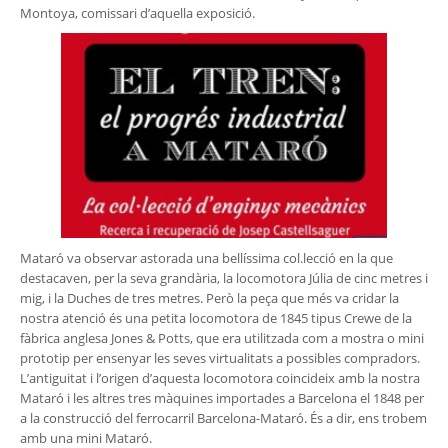
Montoya, comissari d’aquella exposició.
Mataró va observar astorada una bellíssima col.lecció en la que
destacaven, per la seva grandària, la locomotora Júlia de cinc metres i
mig, i la Duches de tres metres. Però la peça que més va cridar la
nostra atenció és una petita locomotora de 1845 tipus Crewe de la
fàbrica anglesa Jones & Potts, que era utilitzada com a mostra o mini
prototip per ensenyar les seves virtualitats a possibles compradors.
L’antiguitat i l’origen d’aquesta locomotora coincideix amb la nostra
Mataró i les altres tres màquines importades a Barcelona el 1848 per
a la construcció del ferrocarril Barcelona-Mataró. És a dir, ens trobem
amb una mini Mataró.