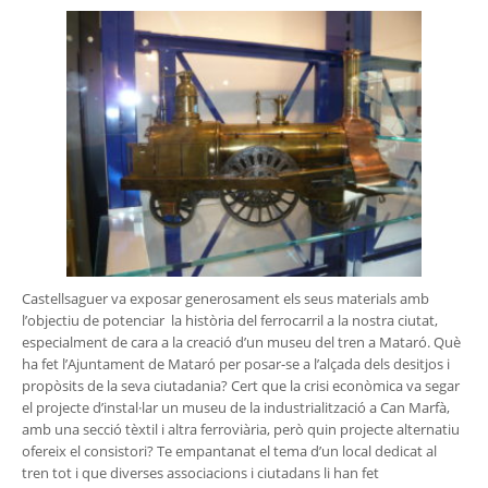
Castellsaguer va exposar generosament els seus materials amb
l’objectiu de potenciar la història del ferrocarril a la nostra ciutat,
especialment de cara a la creació d’un museu del tren a Mataró. Què
ha fet l’Ajuntament de Mataró per posar-se a l’alçada dels desitjos i
propòsits de la seva ciutadania? Cert que la crisi econòmica va segar
el projecte d’instal·lar un museu de la industrialització a Can Marfà,
amb una secció tèxtil i altra ferroviària, però quin projecte alternatiu
ofereix el consistori? Te empantanat el tema d’un local dedicat al
tren tot i que diverses associacions i ciutadans li han fet