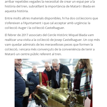
arribar repetides vegades la necessitat de crear un espai per a la
història del tren, subratllant la importància de Mataró i Biada en
aquesta història.
Entre molts altres materials disponibles, hi ha dos col.leccions que
s’ofereixen a l’Ajuntament i que cal acceptar amb urgència: la
col·lecció Auger i la col·lecció Castellsaguer.
El febrer de 2017 associats del Cercle Històric Miquel Biada vam
realitzar una visita a la col.lecció de Josep Castellsaguer. Un cop més
vam quedar admirats de les meravelloses peces que formen la
col.lecció, i encara més convençuts de la conveniència de tenir a
Mataró un centre públic referent al tren.