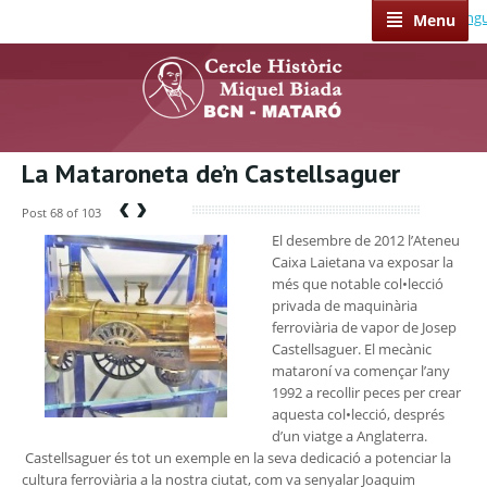
Select Lang
Menu
La Mataroneta de’n Castellsaguer
‹
›
Post 68 of 103
El desembre de 2012 l’Ateneu
Caixa Laietana va exposar la
més que notable col•lecció
privada de maquinària
ferroviària de vapor de Josep
Castellsaguer. El mecànic
mataroní va començar l’any
1992 a recollir peces per crear
aquesta col•lecció, després
d’un viatge a Anglaterra.
Castellsaguer és tot un exemple en la seva dedicació a potenciar la
cultura ferroviària a la nostra ciutat, com va senyalar Joaquim