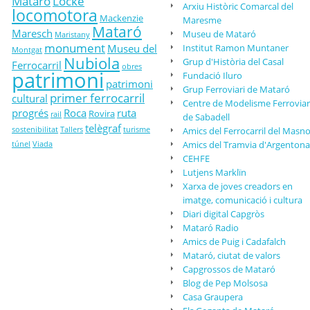
Mataró
Locke
Arxiu Històric Comarcal del
locomotora
Mackenzie
Maresme
Mataró
Maresch
Museu de Mataró
Maristany
monument
Museu del
Institut Ramon Muntaner
Montgat
Nubiola
Grup d'Història del Casal
Ferrocarril
obres
patrimoni
Fundació Iluro
patrimoni
Grup Ferroviari de Mataró
primer ferrocarril
cultural
Centre de Modelisme Ferroviar
progrés
Roca
ruta
Rovira
rail
de Sabadell
telègraf
sostenibilitat
Tallers
turisme
Amics del Ferrocarril del Masn
Amics del Tramvia d'Argentona
túnel
Viada
CEHFE
Lutjens Marklïn
Xarxa de joves creadors en
imatge, comunicació i cultura
Diari digital Capgròs
Mataró Radio
Amics de Puig i Cadafalch
Mataró, ciutat de valors
Capgrossos de Mataró
Blog de Pep Molsosa
Casa Graupera