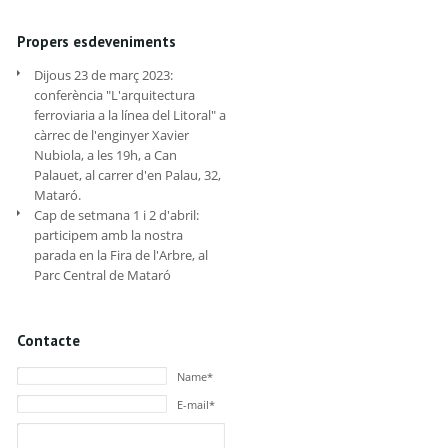
Propers esdeveniments
Dijous 23 de març 2023:
conferència "L'arquitectura
ferroviaria a la línea del Litoral" a
càrrec de l'enginyer Xavier
Nubiola, a les 19h, a Can
Palauet, al carrer d'en Palau, 32,
Mataró.
Cap de setmana 1 i 2 d'abril:
participem amb la nostra
parada en la Fira de l'Arbre, al
Parc Central de Mataró
Contacte
Name*
E-mail*