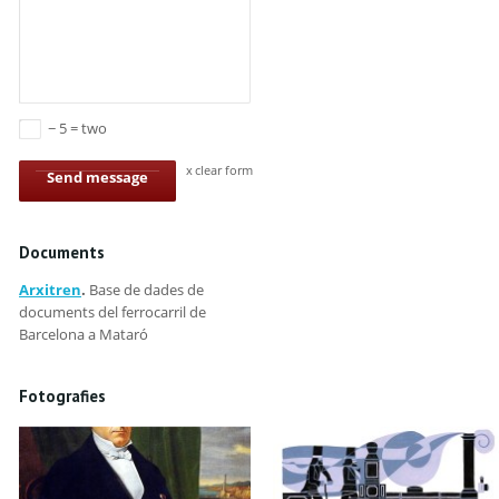
− 5 = two
clear form
Send message
Documents
Arxitren
.
Base de dades de
documents del ferrocarril de
Barcelona a Mataró
Fotografies