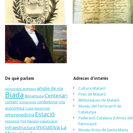
De què parlem
Adreces d’interès
ample de via
Cultura Mataró
accionistes anglesos
Biada
Fires de Mataró
Centenari
Bonamusa
Biblioteques de Mataró
comerç
conferència
crisi
compromís
Museu del Ferrocarril de
econòmica
Cuba
electricitat
Catalunya
Estació
emprenedoria
Federació Catalana d'Amics del
exposició
Fira
Havana
inauguració
Ferrocarril
iniciativa
La
infraestructura
Museu Arxiu de Santa Maria