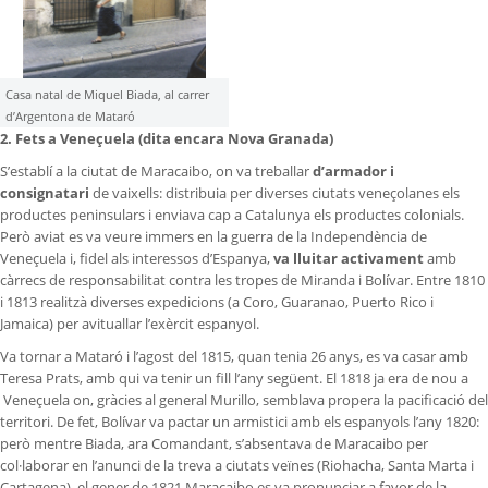
Casa natal de Miquel Biada, al carrer
d’Argentona de Mataró
2. Fets a Veneçuela (dita encara Nova Granada)
S’establí a la ciutat de Maracaibo, on va treballar
d’armador i
consignatari
de vaixells: distribuia per diverses ciutats veneçolanes els
productes peninsulars i enviava cap a Catalunya els productes colonials.
Però aviat es va veure immers en la guerra de la Independència de
Veneçuela i, fidel als interessos d’Espanya,
va lluitar activament
amb
càrrecs de responsabilitat contra les tropes de Miranda i Bolívar. Entre 1810
i 1813 realitzà diverses expedicions (a Coro, Guaranao, Puerto Rico i
Jamaica) per avituallar l’exèrcit espanyol.
Va tornar a Mataró i l’agost del 1815, quan tenia 26 anys, es va casar amb
Teresa Prats, amb qui va tenir un fill l’any següent. El 1818 ja era de nou a
Veneçuela on, gràcies al general Murillo, semblava propera la pacificació del
territori. De fet, Bolívar va pactar un armistici amb els espanyols l’any 1820:
però mentre Biada, ara Comandant, s’absentava de Maracaibo per
col·laborar en l’anunci de la treva a ciutats veïnes (Riohacha, Santa Marta i
Cartagena), el gener de 1821 Maracaibo es va pronunciar a favor de la