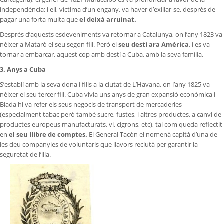
independència; i ell, víctima d’un engany, va haver d’exiliar-se, després de
pagar una forta multa que
el deixà arruinat.
Després d’aquests esdeveniments va retornar a Catalunya, on l’any 1823 va
néixer a Mataró el seu segon fill. Però el
seu destí ara Amèrica
, i es va
tornar a embarcar, aquest cop amb destí a Cuba, amb la seva família.
3. Anys a Cuba
S’establí amb la seva dona i fills a la ciutat de L’Havana, on l’any 1825 va
néixer el seu tercer fill. Cuba vivia uns anys de gran expansió econòmica i
Biada hi va refer els seus negocis de transport de mercaderies
(especialment tabac però també sucre, fustes, i altres productes, a canvi de
productes europeus manufacturats, vi, cigrons, etc), tal com queda reflectit
en
el seu llibre de comptes.
El General Tacón el nomenà capità d’una de
les deu companyies de voluntaris que llavors reclutà per garantir la
seguretat de l’illa.