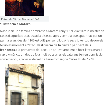
Retrat de Miquel Biada de 1840
1. Infància a Mataró
Nascut en una família nombrosa a Mataró l’any 1789, era fill d’un mestre de
cases d’aquella ciutat. Estudià als escolapis i, sembla que apadrinat per un
germà gran, des del 1806 estudià per ser pilot. A la seva joventut visqué els
terribles moments d’atac i
destrucció de la ciutat per part dels
francesos
a la primavera del 1808. En aquest ambient d’hostilitats, marxà
cap a Amèrica, on des de feia molt pocs anys els catalans tenien permís de
comerciar-hi, gràcies al decret de lliure comerç de Carles III, del 1778.